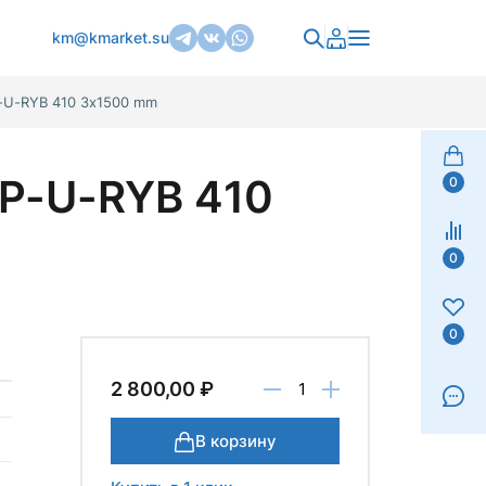
km@kmarket.su
-U-RYB 410 3х1500 mm
P-U-RYB 410
0
0
0
2 800,00 ₽
В корзину