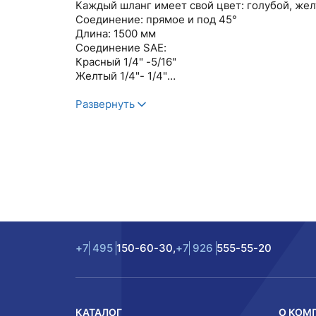
Каждый шланг имеет свой цвет: голубой, же
Соединение: прямое и под 45°
Длина: 1500 мм
Соединение SAE:
Красный 1/4" -5/16"
Желтый 1/4"- 1/4"
Синий 1/4" -5/16"
Рабочее давление: 800psi
Развернуть
Давление разрыва: 4000psi
+7
495
150-60-30,
+7
926
555-55-20
КАТАЛОГ
О КОМ