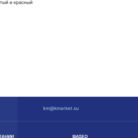
лтый и красный
km@kmarket.su
ПАНИИ
ВИДЕО