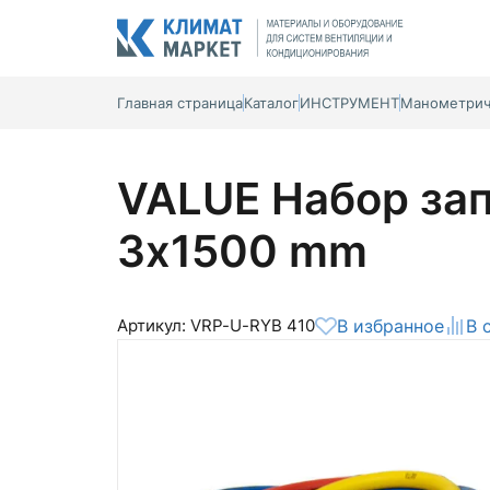
Главная страница
Каталог
ИНСТРУМЕНТ
Манометрич
VALUE Набор за
3х1500 mm
Артикул: VRP-U-RYB 410
В избранное
В 
Общая оценка
Вероятно ранее вы уже совершали
покупки на нашем сайте и ваш аккаунт
был создан автоматически.
Для оформления заказа необходимо