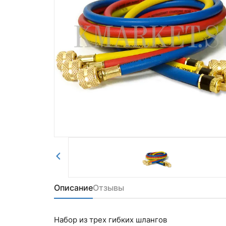
Комментарий
войти в личный кабинет.
Авторизоваться
Отправить
Описание
Отзывы
Набор из трех гибких шлангов