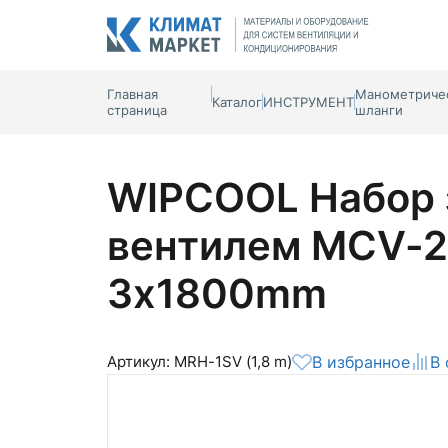
Главная
Манометричес
Каталог
ИНСТРУМЕНТ
страница
шланги
WIPCOOL Набор 
вентилем MCV-2)
3х1800mm
Артикул: MRH-1SV (1,8 m)
В избранное
В 
Общая оценка
Вероятно ранее вы уже совершали
покупки на нашем сайте и ваш аккаунт