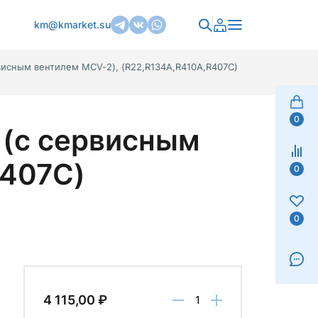
km@kmarket.su
исным вентилем MCV-2), (R22,R134A,R410A,R407C)
0
 (с сервисным
R407C)
0
0
4 115,00 ₽