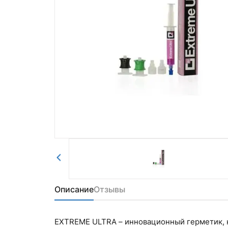
Комментарий
войти в личный кабинет.
Авторизоваться
Отправить
Описание
Отзывы
EXTREME ULTRA – инновационный герметик, 