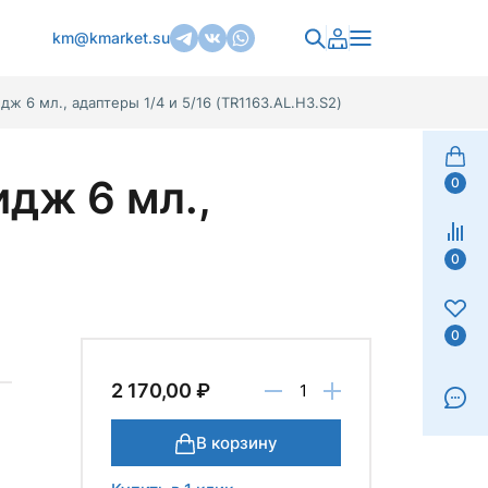
km@kmarket.su
дж 6 мл., адаптеры 1/4 и 5/16 (TR1163.AL.H3.S2)
идж 6 мл.,
0
0
0
2 170,00 ₽
В корзину