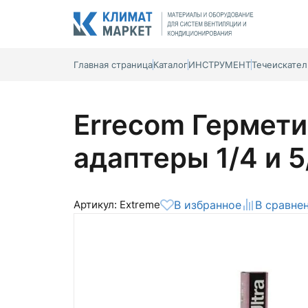
Главная страница
Каталог
ИНСТРУМЕНТ
Течеискате
Errecom Герметик
адаптеры 1/4 и 5
Артикул: Extreme
В избранное
В сравне
Общая оценка
Вероятно ранее вы уже совершали
покупки на нашем сайте и ваш аккаунт
был создан автоматически.
Для оформления заказа необходимо