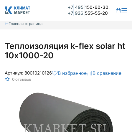
+7
495
150-60-30,
+7
926
555-55-20
Главная страница
Теплоизоляция k-flex solar ht
10x1000-20
Артикул: 80010210126
В избранное
В сравнение
0 отзывов
Общая оценка
Вероятно ранее вы уже совершали
покупки на нашем сайте и ваш аккаунт
был создан автоматически.
Для оформления заказа необходимо
Комментарий
войти в личный кабинет.