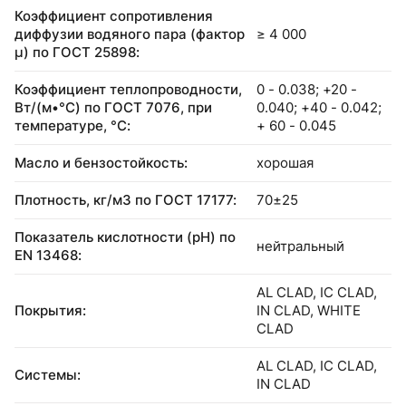
Коэффициент сопротивления
диффузии водяного пара (фактор
≥ 4 000
μ) по ГОСТ 25898:
Коэффициент теплопроводности,
0 - 0.038; +20 -
Вт/(м•°C) по ГОСТ 7076, при
0.040; +40 - 0.042;
температуре, °С:
+ 60 - 0.045
Масло и бензостойкость:
хорошая
Плотность, кг/м3 по ГОСТ 17177:
70±25
Показатель кислотности (pH) по
нейтральный
EN 13468:
AL CLAD, IC CLAD,
Покрытия:
IN CLAD, WHITE
CLAD
AL CLAD, IC CLAD,
Системы:
IN CLAD