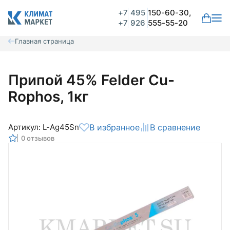
+7
495
150-60-30,
+7
926
555-55-20
Главная страница
Припой 45% Felder Cu-
Rophos, 1кг
Артикул: L-Ag45Sn
В избранное
В сравнение
0 отзывов
Общая оценка
Вероятно ранее вы уже совершали
покупки на нашем сайте и ваш аккаунт
был создан автоматически.
Для оформления заказа необходимо
Комментарий
войти в личный кабинет.