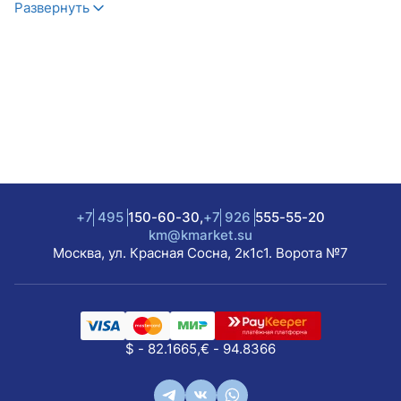
Развернуть
+7
495
150-60-30,
+7
926
555-55-20
km@kmarket.su
Москва, ул. Красная Сосна, 2к1с1. Ворота №7
$ - 82.1665,
€ - 94.8366