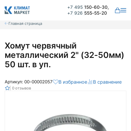
+7
495
150-60-30,
+7
926
555-55-20
Главная страница
Хомут червячный
металлический 2" (32-50мм)
50 шт. в уп.
Артикул: 00-00002057
В избранное
В сравнение
0 отзывов
Общая оценка
Вероятно ранее вы уже совершали
покупки на нашем сайте и ваш аккаунт
был создан автоматически.
Для оформления заказа необходимо
Комментарий
войти в личный кабинет.