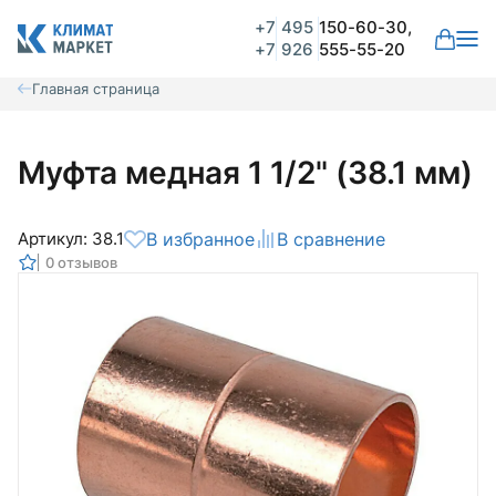
+7
495
150-60-30,
+7
926
555-55-20
Главная страница
Муфта медная 1 1/2" (38.1 мм)
Артикул: 38.1
В избранное
В сравнение
0 отзывов
Общая оценка
Вероятно ранее вы уже совершали
покупки на нашем сайте и ваш аккаунт
был создан автоматически.
Для оформления заказа необходимо
Комментарий
войти в личный кабинет.
Авторизоваться