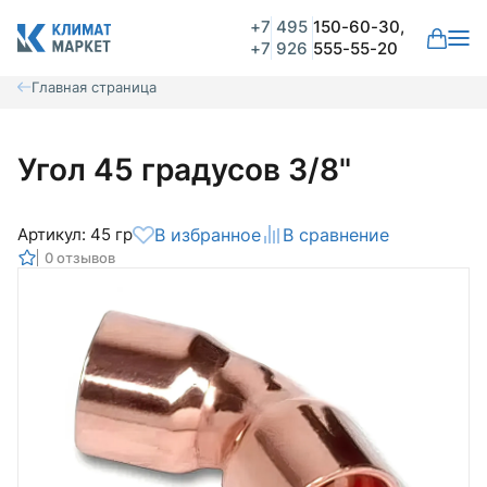
+7
495
150-60-30,
+7
926
555-55-20
Главная страница
Угол 45 градусов 3/8"
Артикул: 45 гр
В избранное
В сравнение
0 отзывов
Общая оценка
Вероятно ранее вы уже совершали
покупки на нашем сайте и ваш аккаунт
был создан автоматически.
Для оформления заказа необходимо
Комментарий
войти в личный кабинет.
Авторизоваться