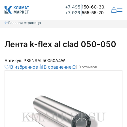
+7
495
150-60-30,
+7
926
555-55-20
Главная страница
Лента k-flex al clad 050-050
Артикул: P85NSAL50050A4W
В избранное
В сравнение
0 отзывов
Общая оценка
Вероятно ранее вы уже совершали
покупки на нашем сайте и ваш аккаунт
был создан автоматически.
Для оформления заказа необходимо
Комментарий
войти в личный кабинет.
Авторизоваться