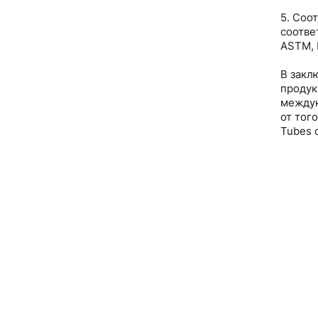
5. Соо
соотве
ASTM, 
В закл
продук
междун
от тог
Tubes 