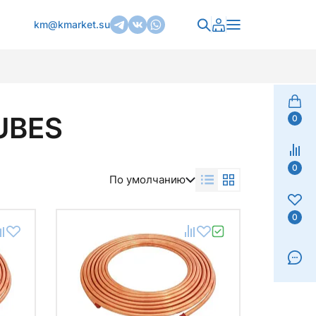
km@kmarket.su
UBES
0
0
По умолчанию
0