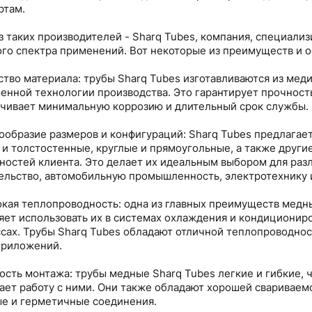
ртам.
з таких производителей - Sharq Tubes, компания, специали
го спектра применений. Вот некоторые из преимуществ и о
ество материала: трубы Sharq Tubes изготавливаются из мед
енной технологии производства. Это гарантирует прочност
чивает минимальную коррозию и длительный срок службы.
нообразие размеров и конфигураций: Sharq Tubes предлагае
 и толстостенные, круглые и прямоугольные, а также други
ностей клиента. Это делает их идеальным выбором для разл
ельство, автомобильную промышленность, электротехнику и
окая теплопроводность: одна из главных преимуществ медны
яет использовать их в системах охлаждения и кондициониро
сах. Трубы Sharq Tubes обладают отличной теплопроводнос
приложений.
кость монтажа: трубы медные Sharq Tubes легкие и гибкие, 
ает работу с ними. Они также обладают хорошей свариваемо
е и герметичные соединения.