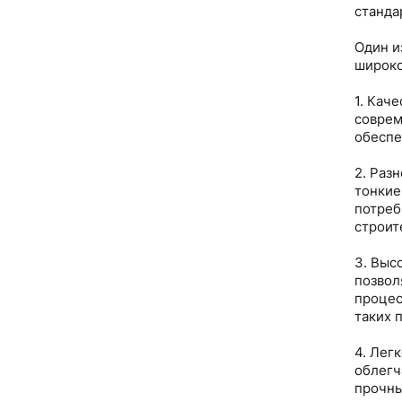
станда
Один и
широко
1. Кач
соврем
обеспе
2. Раз
тонкие
потреб
строит
3. Выс
позвол
процес
таких 
4. Лег
облегч
прочны