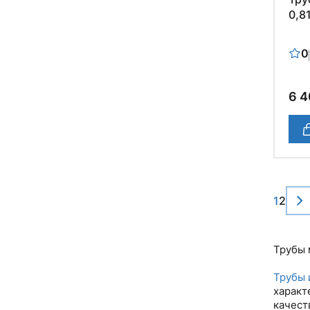
0,81
0
6 4
1
2
Трубы 
Трубы 
характ
качест