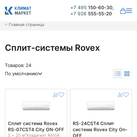
+7
495
150-60-30,
+7
926
555-55-20
Главная страница
Сплит-системы Rovex
Товаров:
24
По умолчанию
Cплит система Rovex
RS-24CST4 Cплит
RS-07CST4 City ON-OFF
система Rovex City On-
S = 20 м²
Хладагент R410A
OFF