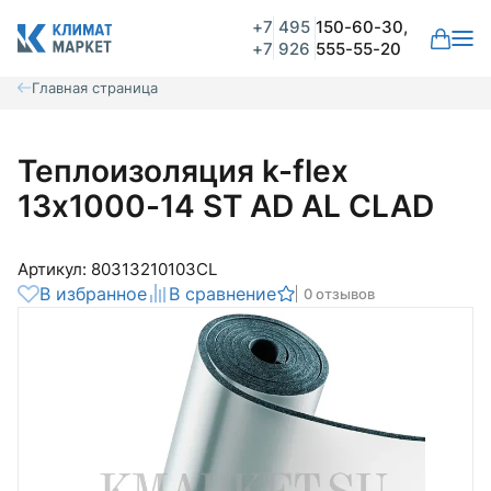
+7
495
150-60-30,
+7
926
555-55-20
Главная страница
Теплоизоляция k-flex
13х1000-14 ST AD AL CLAD
Артикул: 80313210103CL
В избранное
В сравнение
0 отзывов
Общая оценка
Вероятно ранее вы уже совершали
покупки на нашем сайте и ваш аккаунт
был создан автоматически.
Для оформления заказа необходимо
Комментарий
войти в личный кабинет.