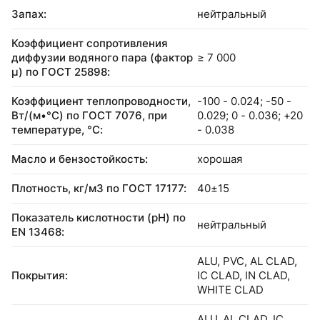
Запах:
нейтральный
Коэффициент сопротивления
диффузии водяного пара (фактор
≥ 7 000
μ) по ГОСТ 25898:
Коэффициент теплопроводности,
-100 - 0.024; -50 -
Вт/(м•°C) по ГОСТ 7076, при
0.029; 0 - 0.036; +20
температуре, °С:
- 0.038
Масло и бензостойкость:
хорошая
Плотность, кг/м3 по ГОСТ 17177:
40±15
Показатель кислотности (pH) по
нейтральный
EN 13468:
ALU, PVC, AL CLAD,
Покрытия:
IC CLAD, IN CLAD,
WHITE CLAD
ALU, AL CLAD, IC