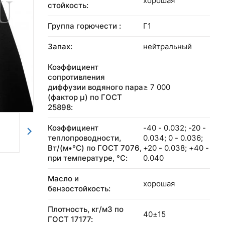
хорошая
стойкость:
Группа горючести :
Г1
Запах:
нейтральный
Коэффициент
сопротивления
диффузии водяного пара
≥ 7 000
(фактор μ) по ГОСТ
25898:
Коэффициент
-40 - 0.032; -20 -
теплопроводности,
0.034; 0 - 0.036;
Вт/(м•°C) по ГОСТ 7076,
+20 - 0.038; +40 -
при температуре, °С:
0.040
Масло и
хорошая
бензостойкость:
Плотность, кг/м3 по
40±15
ГОСТ 17177: