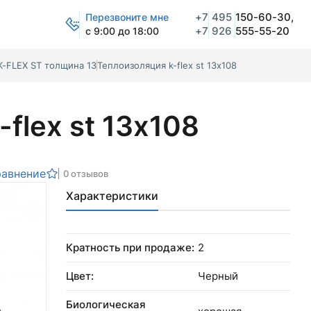
+7
495
150-60-30,
Перезвоните мне
+7
926
555-55-20
с 9:00 до 18:00
K-FLEX ST толщина 13
Теплоизоляция k-flex st 13х108
flex st 13х108
равнение
0 отзывов
Характеристики
Кратность при продаже:
2
Цвет:
Черный
Биологическая