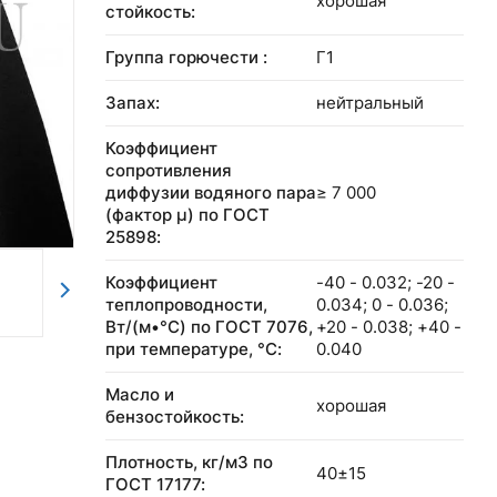
хорошая
стойкость:
Группа горючести :
Г1
Запах:
нейтральный
Коэффициент
сопротивления
диффузии водяного пара
≥ 7 000
(фактор μ) по ГОСТ
25898:
Коэффициент
-40 - 0.032; -20 -
теплопроводности,
0.034; 0 - 0.036;
Вт/(м•°C) по ГОСТ 7076,
+20 - 0.038; +40 -
при температуре, °С:
0.040
Масло и
хорошая
бензостойкость:
Плотность, кг/м3 по
40±15
ГОСТ 17177: