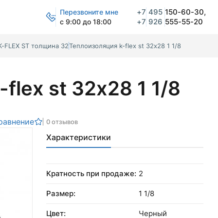
+7
495
150-60-30,
Перезвоните мне
+7
926
555-55-20
с 9:00 до 18:00
K-FLEX ST толщина 32
Теплоизоляция k-flex st 32х28 1 1/8
flex st 32х28 1 1/8
равнение
0 отзывов
Характеристики
Кратность при продаже:
2
Размер:
1 1/8
Цвет:
Черный