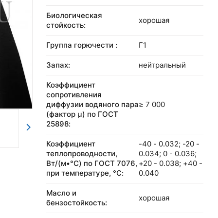
Биологическая
хорошая
стойкость:
Группа горючести :
Г1
Запах:
нейтральный
Коэффициент
сопротивления
диффузии водяного пара
≥ 7 000
(фактор μ) по ГОСТ
25898:
Коэффициент
-40 - 0.032; -20 -
теплопроводности,
0.034; 0 - 0.036;
Вт/(м•°C) по ГОСТ 7076,
+20 - 0.038; +40 -
при температуре, °С:
0.040
Масло и
хорошая
бензостойкость: