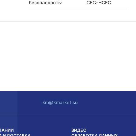
безопасность:
CFC–HCFC
km@kmarket.su
ПАНИИ
ВИДЕО
А И ДОСТАВКА
ОБРАБОТКА ДАННЫХ