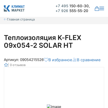
+7
495
150-60-30,
+7
926
555-55-20
Главная страница
Теплоизоляция K-FLEX
09x054-2 SOLAR HT
Артикул: 09054215526
В избранное
В сравнение
0 отзывов
Общая оценка
Вероятно ранее вы уже совершали
покупки на нашем сайте и ваш аккаунт
был создан автоматически.
Для оформления заказа необходимо
Комментарий
войти в личный кабинет.