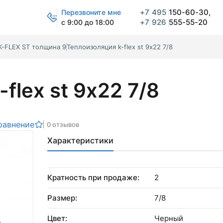
+7
495
150-60-30,
Перезвоните мне
+7
926
555-55-20
с 9:00 до 18:00
K-FLEX ST толщина 9
Теплоизоляция k-flex st 9х22 7/8
flex st 9х22 7/8
равнение
0 отзывов
Характеристики
Кратность при продаже:
2
Размер:
7/8
Цвет:
Черный