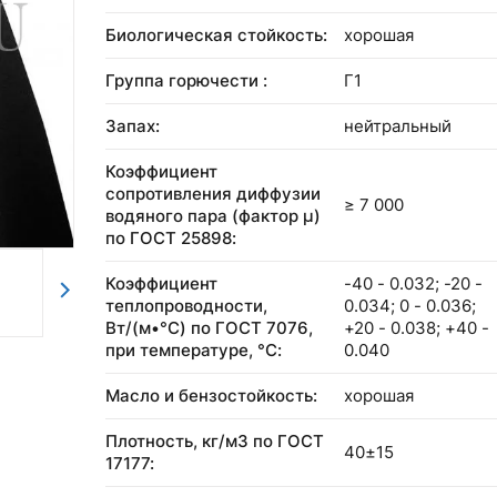
Биологическая стойкость:
хорошая
Группа горючести :
Г1
Запах:
нейтральный
Коэффициент
сопротивления диффузии
≥ 7 000
водяного пара (фактор μ)
по ГОСТ 25898:
Коэффициент
-40 - 0.032; -20 -
теплопроводности,
0.034; 0 - 0.036;
Вт/(м•°C) по ГОСТ 7076,
+20 - 0.038; +40 -
при температуре, °С:
0.040
Масло и бензостойкость:
хорошая
Плотность, кг/м3 по ГОСТ
40±15
17177: