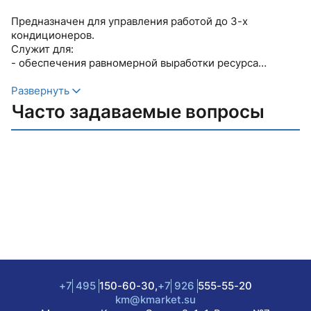
Предназначен для управления работой до 3-х
кондиционеров.
Служит для:
- обеспечения равномерной выработки ресурса
кондиционеров и поддержания целевой температуры
- переключения на резервный кондиционер при отказе
Развернуть
основного с выдачей сигнала о неисправности
Часто задаваемые вопросы
- подключения резервного или резервных
кондиционеров при недостаточной мощности
основного
- отключения работающих кондиционеров при
появлении нештатных ситуаций с выдачей
соответствующих сигналов.
Отличительными особенностями прибора являются:
- возможность управления кондиционерами различных
производителей, включая
кондиционеры без ИК-опции
- возможность установки на объектах, где применяется
система глушения радиосигналов
- простота установки и подключения
+7
495
150-60-30,
+7
926
555-55-20
km@kmarket.su