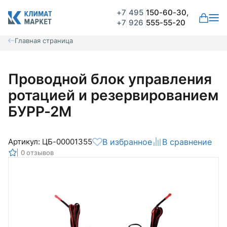
+7
495
150-60-30,
+7
926
555-55-20
Главная страница
Проводной блок управления
ротацией и резервированием
БУРР-2М
Артикул: ЦБ-00001355
В избранное
В сравнение
0 отзывов
Общая оценка
Вероятно ранее вы уже совершали
покупки на нашем сайте и ваш аккаунт
был создан автоматически.
Для оформления заказа необходимо
Комментарий
войти в личный кабинет.