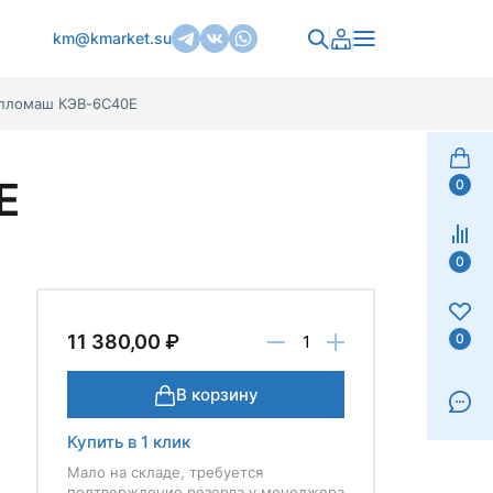
km@kmarket.su
епломаш КЭВ-6С40Е
Е
0
0
0
11 380,00 ₽
В корзину
Купить в 1 клик
Мало на складе, требуется
подтверждение резерва у менеджера