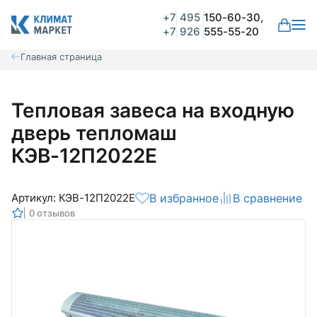
+7
495
150-60-30,
+7
926
555-55-20
Главная страница
Тепловая завеса на входную
дверь тепломаш
КЭВ-12П2022Е
Артикул: КЭВ-12П2022Е
В избранное
В сравнение
0 отзывов
Общая оценка
Вероятно ранее вы уже совершали
покупки на нашем сайте и ваш аккаунт
был создан автоматически.
Для оформления заказа необходимо
Комментарий
войти в личный кабинет.