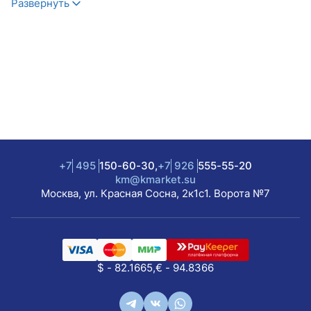
Развернуть
+7
495
150-60-30,
+7
926
555-55-20
km@kmarket.su
Москва, ул. Красная Сосна, 2к1с1. Ворота №7
$ - 82.1665,
€ - 94.8366