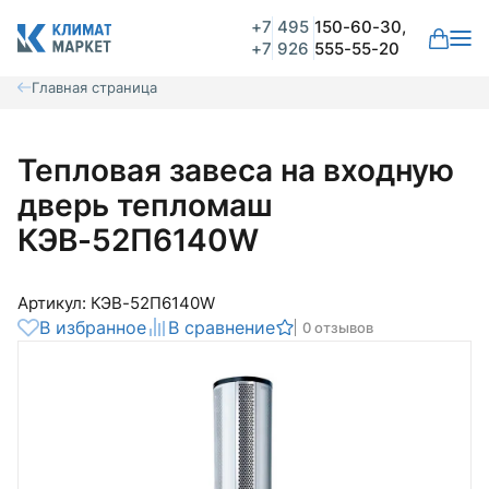
+7
495
150-60-30,
+7
926
555-55-20
Главная страница
Тепловая завеса на входную
дверь тепломаш
КЭВ-52П6140W
Артикул: КЭВ-52П6140W
В избранное
В сравнение
0 отзывов
Общая оценка
Вероятно ранее вы уже совершали
покупки на нашем сайте и ваш аккаунт
был создан автоматически.
Для оформления заказа необходимо
Комментарий
войти в личный кабинет.