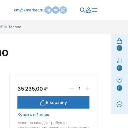
km@kmarket.su
2Е10 Techno
no
0
0
0
35 235,00 ₽
В корзину
Купить в 1 клик
Мало на складе, требуется
подтверждение резерва у менеджера