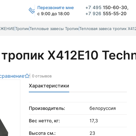
+7
495
150-60-30,
Перезвоните мне
+7
926
555-55-20
с 9:00 до 18:00
БЖЕНИЕ
Тропик
Тепловые завесы Тропик
Тепловая завеса тропик Х41
 тропик Х412Е10 Tech
сравнение
0 отзывов
Характеристики
Производитель:
белоруссия
Вес нетто, кг:
17,3
Высота см.:
23