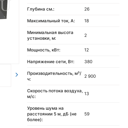
Глубина см.:
26
Максимальный ток, А:
18
Минимальная высота
2
установки, м:
Мощность, кВт:
12
Напряжение сети, Вт:
380
Производительность, м³/
2 900
ч:
Скорость потока воздуха,
13
м/с:
Уровень шума на
расстоянии 5 м, дБ (не
59
более):