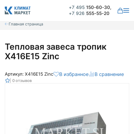
+7
495
150-60-30,
+7
926
555-55-20
Главная страница
Тепловая завеса тропик
Х416Е15 Zinc
Артикул: Х416Е15 Zinc
В избранное
В сравнение
0 отзывов
Общая оценка
Вероятно ранее вы уже совершали
покупки на нашем сайте и ваш аккаунт
был создан автоматически.
Для оформления заказа необходимо
Комментарий
войти в личный кабинет.