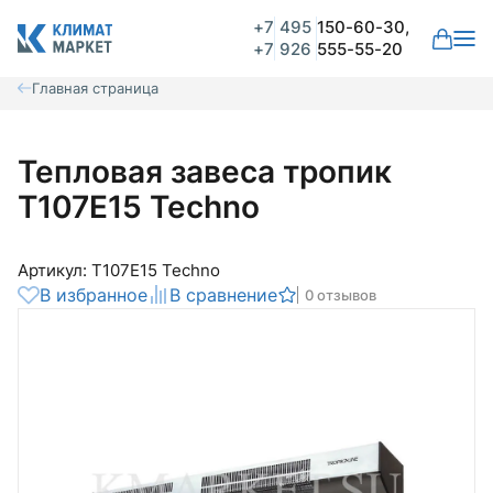
+7
495
150-60-30,
+7
926
555-55-20
Главная страница
Тепловая завеса тропик
Т107E15 Techno
Артикул: Т107E15 Techno
В избранное
В сравнение
0 отзывов
Общая оценка
Вероятно ранее вы уже совершали
покупки на нашем сайте и ваш аккаунт
был создан автоматически.
Для оформления заказа необходимо
Комментарий
войти в личный кабинет.