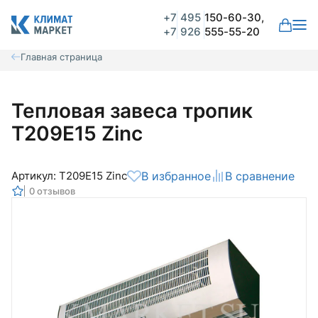
+7
495
150-60-30,
+7
926
555-55-20
Главная страница
Тепловая завеса тропик
Т209Е15 Zinc
Артикул: Т209Е15 Zinc
В избранное
В сравнение
0 отзывов
Общая оценка
Вероятно ранее вы уже совершали
покупки на нашем сайте и ваш аккаунт
был создан автоматически.
Для оформления заказа необходимо
Комментарий
войти в личный кабинет.