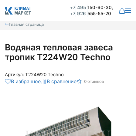
+7
495
150-60-30,
+7
926
555-55-20
Главная страница
Водяная тепловая завеса
тропик Т224W20 Techno
Артикул: Т224W20 Techno
В избранное
В сравнение
0 отзывов
Общая оценка
Вероятно ранее вы уже совершали
покупки на нашем сайте и ваш аккаунт
был создан автоматически.
Для оформления заказа необходимо
Комментарий
войти в личный кабинет.