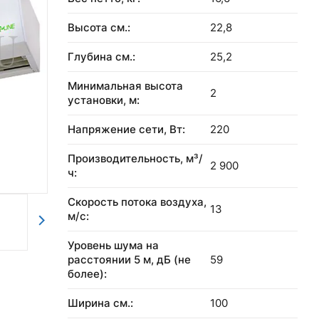
Высота см.:
22,8
Глубина см.:
25,2
Минимальная высота
2
установки, м:
Напряжение сети, Вт:
220
Производительность, м³/
2 900
ч:
Скорость потока воздуха,
13
м/с:
Уровень шума на
расстоянии 5 м, дБ (не
59
более):
Ширина см.:
100