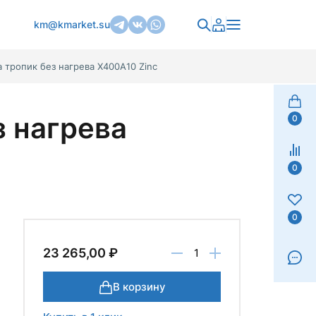
km@kmarket.su
 тропик без нагрева Х400A10 Zinc
з нагрева
0
0
0
23 265,00 ₽
В корзину