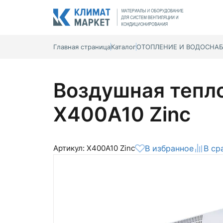
Главная страница
Каталог
ОТОПЛЕНИЕ И ВОДОСНА
Воздушная тепло
Х400A10 Zinc
Артикул: Х400A10 Zinc
В избранное
В ср
Общая оценка
Вероятно ранее вы уже совершали
покупки на нашем сайте и ваш аккаунт
был создан автоматически.
Для оформления заказа необходимо