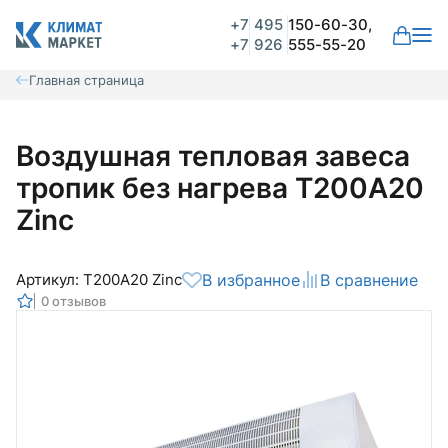
+7
495
150-60-30,
+7
926
555-55-20
Главная страница
Воздушная тепловая завеса
тропик без нагрева Т200А20
Zinc
Артикул: Т200А20 Zinc
В избранное
В сравнение
0 отзывов
Общая оценка
Вероятно ранее вы уже совершали
покупки на нашем сайте и ваш аккаунт
был создан автоматически.
Для оформления заказа необходимо
Комментарий
войти в личный кабинет.