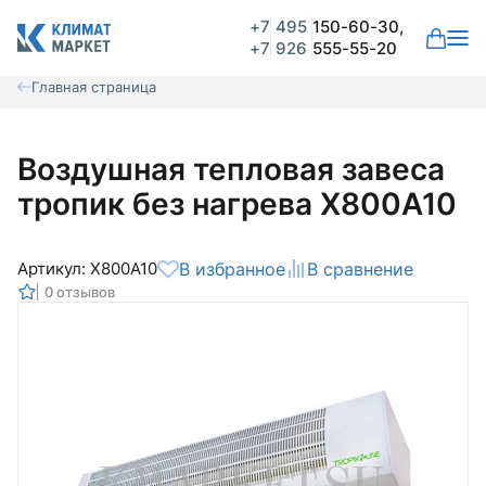
+7
495
150-60-30,
+7
926
555-55-20
Главная страница
Воздушная тепловая завеса
тропик без нагрева X800A10
Артикул: X800A10
В избранное
В сравнение
0 отзывов
Общая оценка
Вероятно ранее вы уже совершали
покупки на нашем сайте и ваш аккаунт
был создан автоматически.
Для оформления заказа необходимо
Комментарий
войти в личный кабинет.