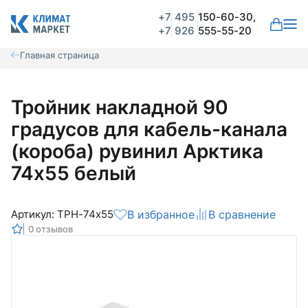
+7
495
150-60-30,
+7
926
555-55-20
Главная страница
Тройник накладной 90
градусов для кабель-канала
(короба) рувинил Арктика
74х55 белый
Артикул: ТРН-74х55
В избранное
В сравнение
0 отзывов
Общая оценка
Вероятно ранее вы уже совершали
покупки на нашем сайте и ваш аккаунт
был создан автоматически.