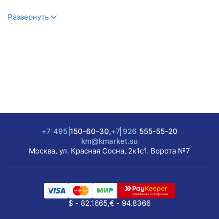
Развернуть
+7
495
150-60-30,
+7
926
555-55-20
km@kmarket.su
Москва, ул. Красная Сосна, 2к1с1. Ворота №7
$ - 82.1665,
€ - 94.8366