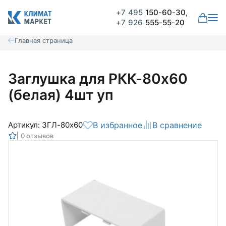
+7
495
150-60-30,
+7
926
555-55-20
Главная страница
Заглушка для РКК-80х60
(белая) 4шт уп
Артикул: ЗГЛ-80х60
В избранное
В сравнение
0 отзывов
Общая оценка
Вероятно ранее вы уже совершали
покупки на нашем сайте и ваш аккаунт
был создан автоматически.
Для оформления заказа необходимо
Комментарий
войти в личный кабинет.