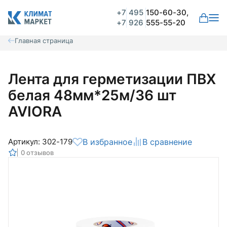
+7
495
150-60-30,
+7
926
555-55-20
Главная страница
Лента для герметизации ПВХ
белая 48мм*25м/36 шт
AVIORA
Артикул: 302-179
В избранное
В сравнение
0 отзывов
Общая оценка
Вероятно ранее вы уже совершали
покупки на нашем сайте и ваш аккаунт
был создан автоматически.
Для оформления заказа необходимо
Комментарий
войти в личный кабинет.