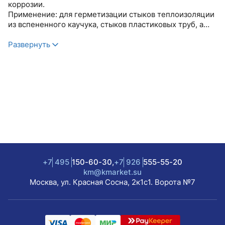
коррозии.
Применение: для герметизации стыков теплоизоляции
из вспененного каучука, стыков пластиковых труб, а
также для герметизации опасных участков соединений
и конструкций, находящихся в широком диапазоне
Развернуть
температур.
Толщина ленты 130 мкм
Состав ПВХ, натуральный каучук
Диапазон рабочих температур от -50 С до +125 С
Растяжение до разрыва не менее 150%
Клейкость к стали 20Н/25мм
Условия хранения При хранении и транспортировке не
подвергать воздействию влаги и температуры свыше
+40 С
+7
495
150-60-30,
+7
926
555-55-20
km@kmarket.su
Москва, ул. Красная Сосна, 2к1с1. Ворота №7