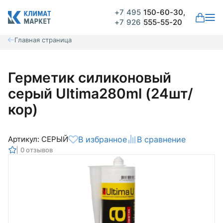
+7
495
150-60-30,
+7
926
555-55-20
Главная страница
Герметик силиконовый
серый Ultima280ml (24шт/
кор)
Артикул: СЕРЫЙ
В избранное
В сравнение
0 отзывов
Общая оценка
Вероятно ранее вы уже совершали
покупки на нашем сайте и ваш аккаунт
был создан автоматически.
Для оформления заказа необходимо
Комментарий
войти в личный кабинет.