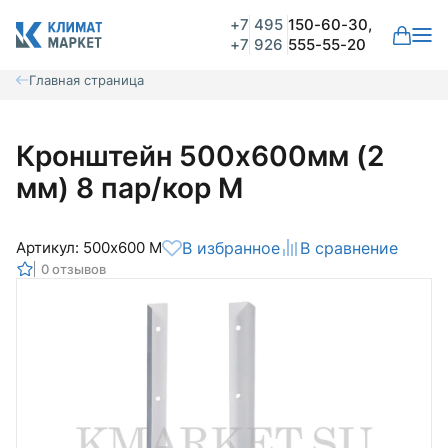
+7
495
150-60-30,
+7
926
555-55-20
Главная страница
Кронштейн 500х600мм (2
мм) 8 пар/кор М
Артикул: 500х600 М
В избранное
В сравнение
0 отзывов
Общая оценка
Вероятно ранее вы уже совершали
покупки на нашем сайте и ваш аккаунт
был создан автоматически.
Для оформления заказа необходимо
Комментарий
войти в личный кабинет.