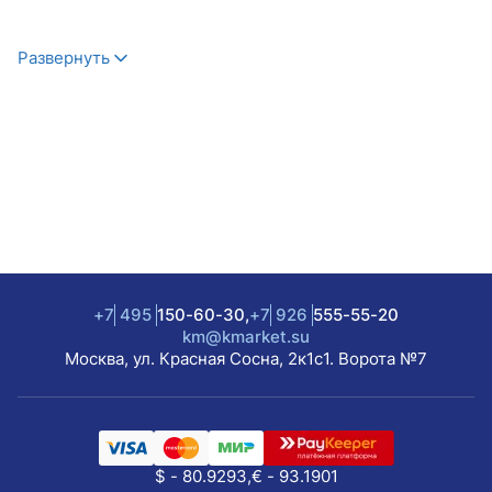
Развернуть
+7
495
150-60-30,
+7
926
555-55-20
km@kmarket.su
Москва, ул. Красная Сосна, 2к1с1. Ворота №7
$ - 80.9293,
€ - 93.1901