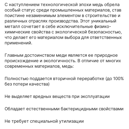
пластиковыми заглушками на концах.
С наступлением технологической эпохи медь обрела
Заводская маркировка для контроля качества.
особый статус среди промышленных материалов, став
Области применения:
поистине незаменимым элементом в строительстве и
Медная труба ICG 5/8" идеально подходит для:
различных отраслях производства. Этот уникальный
Монтажа кондиционеров и холодильного
металл сочетает в себе исключительные физико-
оборудования.
химические свойства с экологической безопасностью,
что делает его материалом выбора для ответственных
применений.
Главным достоинством меди является ее природное
происхождение и экологичность. В отличие от многих
современных материалов, медь:
Полностью поддается вторичной переработке (до 100%
без потери качества)
Не выделяет вредных веществ при эксплуатации
Обладает естественными бактерицидными свойствами
Не требует специальной утилизации