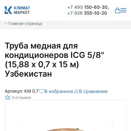
+7
495
150-60-30,
+7
926
555-55-20
Главная страница
Труба медная для
кондиционеров ICG 5/8"
(15,88 х 0,7 х 15 м)
Узбекистан
Артикул: КМ 0,7
В избранное
В сравнение
0 отзывов
Общая оценка
Вероятно ранее вы уже совершали
покупки на нашем сайте и ваш аккаунт
был создан автоматически.