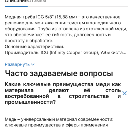
Описание
Отзывы
Медная труба ICG 5/8" (15,88 мм) – это качественное
решение для монтажа сплит-систем и холодильного
оборудования. Труба изготовлена из отожженной меди,
что обеспечивает ее гибкость, долговечность и
простоту в обработке.
Основные характеристики:
Производитель: ICG (Infinity Copper Group), Узбекистан.
Материал: Медь.
Состояние: Отожженная (мягкая).
Развернуть
Стандарт: Соответствует EN 12735-1 и ГОСТ 617-2006.
Часто задаваемые вопросы
Тип трубы: Мягкая в бухтах.
Преимущества:
Какие ключевые преимущества меди как
Высокая теплопроводность и коррозионная стойкость.
материала делают её столь
Легко поддаются обработке:
востребованной в строительстве и
✔ Гнется без образования заломов
промышленности?
✔ Точной вальцовке соединений
✔ Аккуратному расширению
✔ Пайке и сварке
Медь – универсальный материал современности:
Надежность и долговечность в эксплуатации.
ключевые преимущества и сферы применения
Каждая бухта упакована в индивидуальную упаковку с