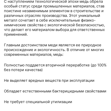
С наступлением технологической эпохи медь обрела
✔ Заводская упаковка с защитой - пластиковые
особый статус среди промышленных материалов, став
заглушки и маркировка
поистине незаменимым элементом в строительстве и
различных отраслях производства. Этот уникальный
Выбирайте проверенное качество - медные трубы ICG
металл сочетает в себе исключительные физико-
3/4" (19,05 мм) для ваших самых ответственных
химические свойства с экологической безопасностью,
проектов!
что делает его материалом выбора для ответственных
применений.
Главным достоинством меди является ее природное
происхождение и экологичность. В отличие от многих
современных материалов, медь:
Полностью поддается вторичной переработке (до 100%
без потери качества)
Не выделяет вредных веществ при эксплуатации
Обладает естественными бактерицидными свойствами
Не требует специальной утилизации