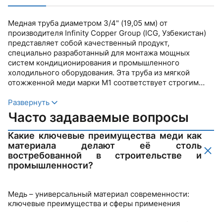
Медная труба диаметром 3/4" (19,05 мм) от
производителя Infinity Copper Group (ICG, Узбекистан)
представляет собой качественный продукт,
специально разработанный для монтажа мощных
систем кондиционирования и промышленного
холодильного оборудования. Эта труба из мягкой
отожженной меди марки М1 соответствует строгим
требованиям стандартов ГОСТ 617-2006 и EN 12735-1,
гарантируя безупречную надежность и долговечность
Развернуть
в самых требовательных условиях эксплуатации.
Часто задаваемые вопросы
Ключевые преимущества продукта:
✔ Диаметр 19,05 мм для высокопроизводительных
Какие ключевые преимущества меди как
систем
материала делают её столь
✔ Оптимальная толщина стенки 0,89 мм - баланс
востребованной в строительстве и
прочности и гибкости
промышленности?
✔ Высокая теплопроводность - эффективный
теплообмен и энергосбережение
✔ Превосходная коррозионная стойкость - длительный
Медь – универсальный материал современности:
срок службы
ключевые преимущества и сферы применения
✔ Удобная бухта 15 метров - минимизация соединений
при монтаже