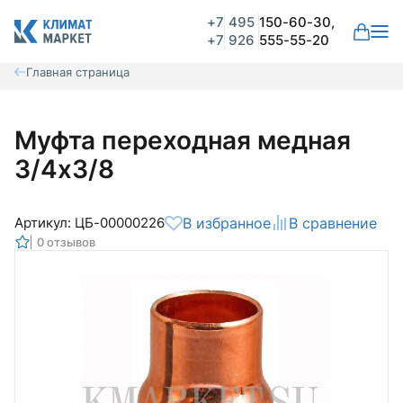
+7
495
150-60-30,
+7
926
555-55-20
Главная страница
Муфта переходная медная
3/4х3/8
Артикул: ЦБ-00000226
В избранное
В сравнение
0 отзывов
Общая оценка
Вероятно ранее вы уже совершали
покупки на нашем сайте и ваш аккаунт
был создан автоматически.
Для оформления заказа необходимо
Комментарий
войти в личный кабинет.