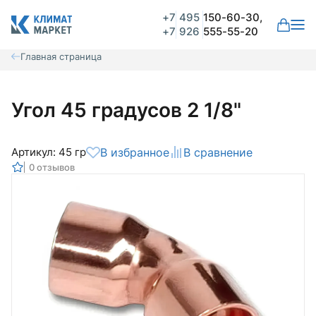
+7
495
150-60-30,
+7
926
555-55-20
Главная страница
Угол 45 градусов 2 1/8"
Артикул: 45 гр
В избранное
В сравнение
0 отзывов
Общая оценка
Вероятно ранее вы уже совершали
покупки на нашем сайте и ваш аккаунт
был создан автоматически.
Для оформления заказа необходимо
Комментарий
войти в личный кабинет.
Авторизоваться