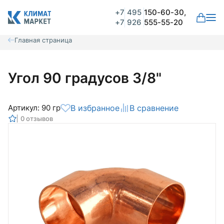
+7
495
150-60-30,
+7
926
555-55-20
Главная страница
Угол 90 градусов 3/8"
Артикул: 90 гр
В избранное
В сравнение
0 отзывов
Общая оценка
Вероятно ранее вы уже совершали
покупки на нашем сайте и ваш аккаунт
был создан автоматически.
Для оформления заказа необходимо
Комментарий
войти в личный кабинет.
Авторизоваться