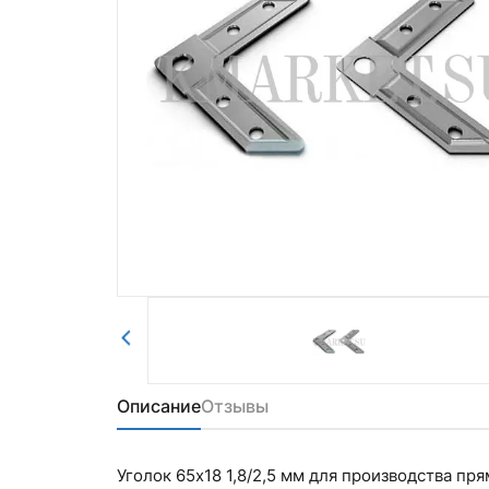
Комментарий
войти в личный кабинет.
Авторизоваться
Отправить
Описание
Отзывы
Уголок 65х18 1,8/2,5 мм для производства пр