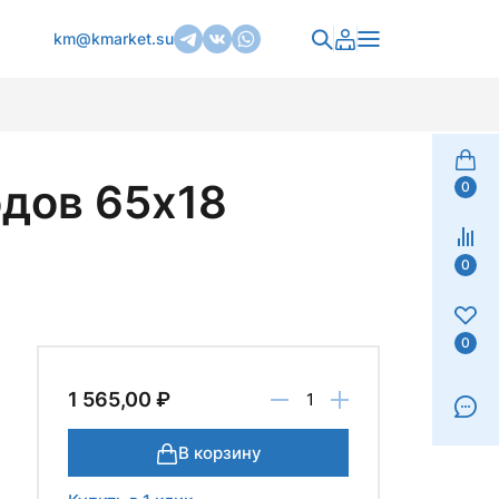
km@kmarket.su
одов 65х18
0
0
0
1 565,00 ₽
В корзину