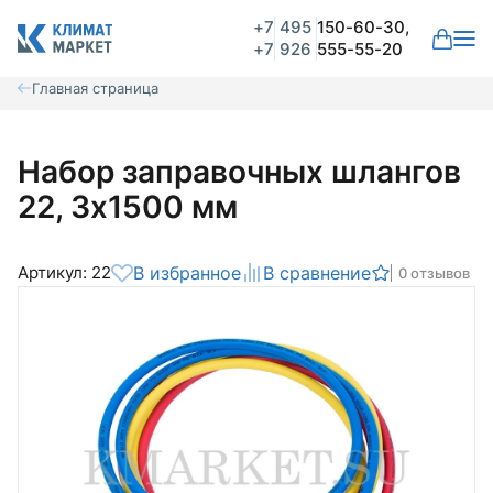
+7
495
150-60-30,
+7
926
555-55-20
Главная страница
Набор заправочных шлангов
22, 3х1500 мм
Артикул: 22
В избранное
В сравнение
0 отзывов
Общая оценка
Вероятно ранее вы уже совершали
покупки на нашем сайте и ваш аккаунт
был создан автоматически.
Для оформления заказа необходимо
Комментарий
войти в личный кабинет.