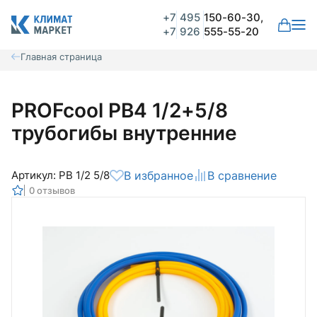
+7
495
150-60-30,
+7
926
555-55-20
Главная страница
PROFcool PB4 1/2+5/8
трубогибы внутренние
Артикул: PB 1/2 5/8
В избранное
В сравнение
0 отзывов
Общая оценка
Вероятно ранее вы уже совершали
покупки на нашем сайте и ваш аккаунт
был создан автоматически.
Для оформления заказа необходимо
Комментарий
войти в личный кабинет.