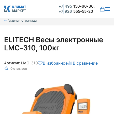
+7
495
150-60-30,
+7
926
555-55-20
Главная страница
ELITECH Весы электронные
LMC-310, 100кг
Артикул: LMC-310
В избранное
В сравнение
0 отзывов
Общая оценка
Вероятно ранее вы уже совершали
покупки на нашем сайте и ваш аккаунт
был создан автоматически.
Для оформления заказа необходимо
Комментарий
войти в личный кабинет.