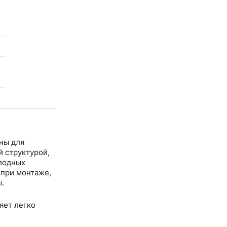
 структурой,
олодных
.
яет легко