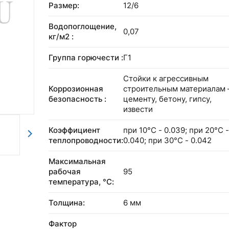
Размер:
12/6
Водопоглощение,
0,07
кг/м2 :
Группа горючести :
Г1
Cтойки к агрессивным
Коррозионная
строительным материалам 
безопасность :
цементу, бетону, гипсу,
извести
Коэффициент
при 10°С - 0.039; при 20°С -
теплопроводности:
0.040; при 30°С - 0.042
Максимальная
рабочая
95
температура, °С:
Толщина:
6 мм
Фактор