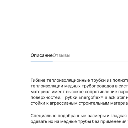
Описание
Отзывы
Гибкие теплоизоляционные трубки из полиэтиленовой пены Energofle
теплоизоляции медных трубопроводов в сист
материал имеет высокое сопротивление паро
поверхностей. Трубки Energoflex® Black Star надежно защищают от выпадения конденсата, технологичны при монтаже,
стойки к агрессивным строительным материа
Специально подобранные размеры и гладкая 
одевать их на медные трубы без применения 