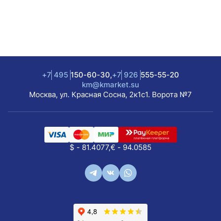
температуре 57°C.
Покрытие Golden Fin для защиты теплообменника от
коррозии.
Режим Turbo для быстрого охлаждения или обогрева.
Ночной режим для тихой работы и ECO-режим для
+7
495
150-60-30,
+7
926
555-55-20
снижения энергопотребления.
km@kmarket.su
Москва, ул. Красная Сосна, 2к1с1. Ворота №7
Технические характеристики:
Класс энергоэффективности: А++.
Скрытый цифровой дисплей и таймер для удобства
$ - 81.4077,
€ - 94.0585
использования.
Гарантия: 3 года.
Chigo KING CS-25V3A-1C172/Black — это сочетание
стиля, мощности и инновационных технологий.