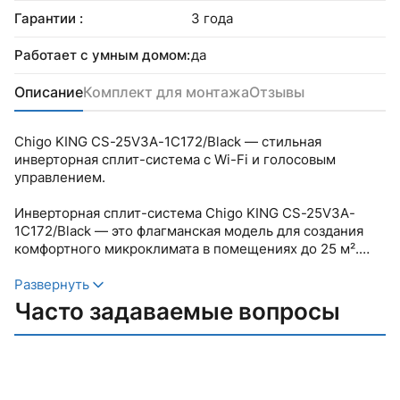
Гарантии :
3 года
Работает с умным домом:
да
Описание
Комплект для монтажа
Отзывы
Chigo KING CS-25V3A-1C172/Black — стильная
инверторная сплит-система с Wi-Fi и голосовым
управлением.
Инверторная сплит-система Chigo KING CS-25V3A-
1C172/Black — это флагманская модель для создания
комфортного микроклимата в помещениях до 25 м².
Устройство работает с Яндекс.Алисой, поддерживает
голосовое управление и оснащено встроенным
Развернуть
модулем Wi-Fi для удаленного контроля через
Часто задаваемые вопросы
приложение Smart Life.
Основные преимущества:
Самоочистка Self Clean с стерилизацией при