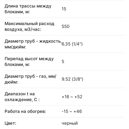
Длина трассы между
15
блоками, м:
Максимальный расход
550
воздуха, м3/час:
Диаметр труб - жидкость,
6.35 (1/4")
мм/дюйм:
Перепад высот между
5
блоками, м:
Диаметр труб - газ, мм/
9.52 (3/8")
дюйм:
Диапазон t на
+16 ~ +52
охлаждение, С :
Работа на обогрев:
-15 ~ +46
Цвет:
черный