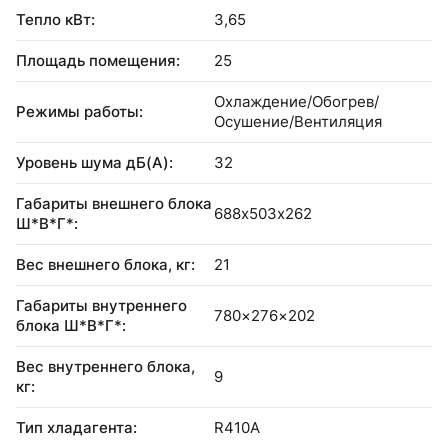
Тепло кВт:
3,65
Площадь помещения:
25
Охлаждение/Обогрев/
Режимы работы:
Осушение/Вентиляция
Уровень шума дБ(А):
32
Габариты внешнего блока
688x503x262
Ш*В*Г*:
Вес внешнего блока, кг:
21
Габариты внутреннего
780×276×202
блока Ш*В*Г*:
Вес внутреннего блока,
9
кг:
Тип хладагента:
R410А