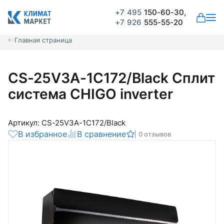
+7
495
150-60-30,
+7
926
555-55-20
Главная страница
CS-25V3A-1C172/Black Сплит
система CHIGO inverter
Артикул: CS-25V3A-1C172/Black
В избранное
В сравнение
0 отзывов
Общая оценка
Вероятно ранее вы уже совершали
покупки на нашем сайте и ваш аккаунт
был создан автоматически.
Для оформления заказа необходимо
Комментарий
войти в личный кабинет.