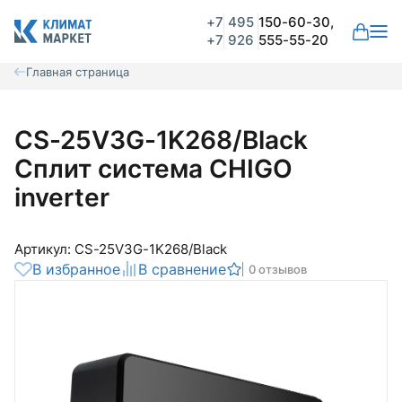
+7
495
150-60-30,
+7
926
555-55-20
Главная страница
CS-25V3G-1K268/Black
Cплит система CHIGO
inverter
Артикул: CS-25V3G-1K268/Black
В избранное
В сравнение
0 отзывов
Общая оценка
Вероятно ранее вы уже совершали
покупки на нашем сайте и ваш аккаунт
был создан автоматически.
Для оформления заказа необходимо
Комментарий
войти в личный кабинет.