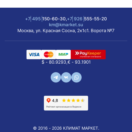
Режим Turbo для быстрого охлаждения или
обогрева.
Покрытие Golden Fin для защиты теплообменника от
коррозии.
+7
495
150-60-30,
+7
926
555-55-20
km@kmarket.su
Технические характеристики:
Москва, ул. Красная Сосна, 2к1с1. Ворота №7
Потребляемая мощность: 0.55 кВт (охлаждение), 0.5
кВт (обогрев).
Chigo CS-25V3G-1K268/Black — это сочетание стиля,
$ - 80.9293,
€ - 93.1901
мощности и инноваций. Гарантия — 3 года.
Выбирайте комфорт с Chigo!
© 2016 - 2026 КЛИМАТ МАРКЕТ.