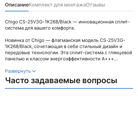
Описание
Комплект для монтажа
Отзывы
Chigo CS-25V3G-1K268/Black — инновационная сплит-
система для вашего комфорта.
Новинка от Chigo — флагманская модель CS-25V3G-
1K268/Black, сочетающая в себе стильный дизайн и
передовые технологии. Эта сплит-система с глянцевой
панелью и классом энергоэффективности А+++
идеально подходит для стильного дома/офиса.
Устройство оснащено высокоэффективным
Развернуть
инверторным компрессором и поддерживает
Часто задаваемые вопросы
голосовое управление через Яндекс.Алису.
Основные преимущества:
Самоочистка Self Clean с стерилизацией при
температуре 57°C.
Встроенный Wi-Fi для удаленного управления.
3D воздушный поток для равномерного
распределения воздуха.