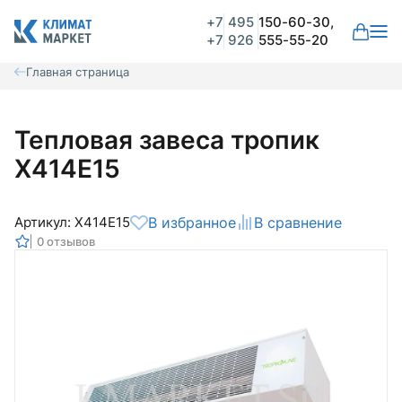
+7
495
150-60-30,
+7
926
555-55-20
Главная страница
Тепловая завеса тропик
Х414Е15
Артикул: Х414Е15
В избранное
В сравнение
0 отзывов
Общая оценка
Вероятно ранее вы уже совершали
покупки на нашем сайте и ваш аккаунт
был создан автоматически.
Для оформления заказа необходимо
Комментарий
войти в личный кабинет.