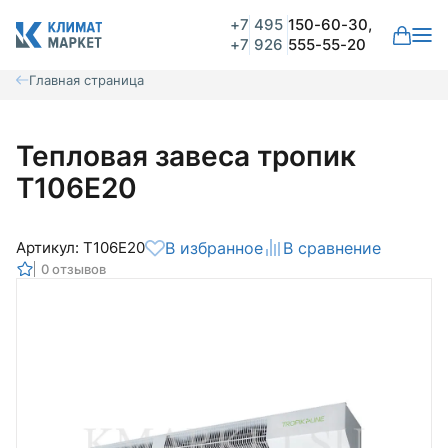
+7
495
150-60-30,
+7
926
555-55-20
Главная страница
Тепловая завеса тропик
Т106Е20
Артикул: Т106Е20
В избранное
В сравнение
0 отзывов
Общая оценка
Вероятно ранее вы уже совершали
покупки на нашем сайте и ваш аккаунт
был создан автоматически.
Для оформления заказа необходимо
Комментарий
войти в личный кабинет.