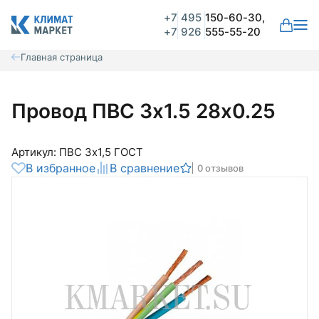
+7
495
150-60-30,
+7
926
555-55-20
Главная страница
Провод ПВС 3х1.5 28х0.25
Артикул: ПВС 3х1,5 ГОСТ
В избранное
В сравнение
0 отзывов
Общая оценка
Вероятно ранее вы уже совершали
покупки на нашем сайте и ваш аккаунт
был создан автоматически.
Для оформления заказа необходимо
Комментарий
войти в личный кабинет.
Авторизоваться