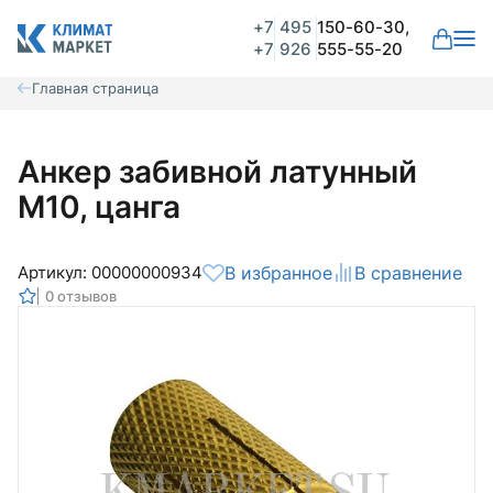
+7
495
150-60-30,
+7
926
555-55-20
Главная страница
Анкер забивной латунный
М10, цанга
Артикул: 00000000934
В избранное
В сравнение
0 отзывов
Общая оценка
Вероятно ранее вы уже совершали
покупки на нашем сайте и ваш аккаунт
был создан автоматически.
Для оформления заказа необходимо
Комментарий
войти в личный кабинет.